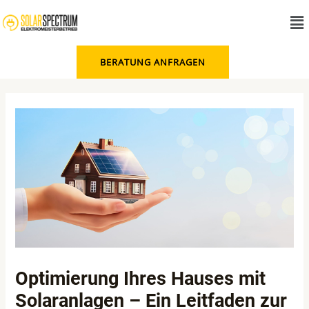
Zum
Me
Inhalt
springen
BERATUNG ANFRAGEN
Post
navigation
Optimierung Ihres Hauses mit
Solaranlagen – Ein Leitfaden zur