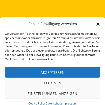
service 7
service 8
service 9
Cookie Policy (EU)
Cookie-Einwilligung verwalten
Copyright © 2026 SolarSpectrum - Photovoltaik - Smart
Wir verwenden Technologien wie Cookies, um Geräteinformationen zu
Home - Wärmeerzeugung - E-Mobilität
speichern und/oder darauf zuzugreifen. Wir tun dies, um das Surferlebnis
zu verbessern und (nicht) personalisierte Werbung anzuzeigen. Wenn Sie
diesen Technologien zustimmen, können wir Daten wie das Surfverhalten
Links
oder eindeutige IDs auf dieser Website verarbeiten. Die Nichteinwilligung
oder der Widerruf der Einwilligung kann sich nachteilig auf bestimmte
Merkmale und Funktionen auswirken.
Solar
Über uns
AKZEPTIEREN
Unser Service
Kontakt
LEUGNEN
Impressum
Datenschutz
EINSTELLUNGEN ANZEIGEN
Cookie Policy
Datenschutz
Impressum