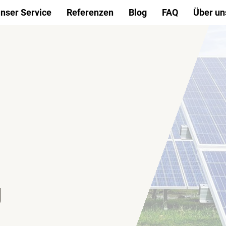
nser Service
Referenzen
Blog
FAQ
Über un
g