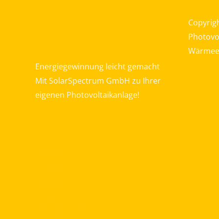
Copyrig
Photovol
Wärmeer
Energiegewinnung leicht gemacht
Mit SolarSpectrum GmbH zu Ihrer
eigenen Photovoltaikanlage!
service 6
service 7
service 8
service 9
Cookie Policy (EU)