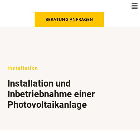
Me
Zum
Inhalt
BERATUNG ANFRAGEN
springen
Installation
Installation und
Inbetriebnahme einer
Photovoltaikanlage