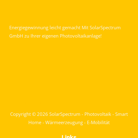
Energiegewinnung leicht gemacht Mit SolarSpectrum
GmbH zu Ihrer eigenen Photovoltaikanlage!
service 6
service 7
service 8
service 9
Cookie Policy (EU)
Copyright © 2026 SolarSpectrum - Photovoltaik - Smart
Home - Wärmeerzeugung - E-Mobilität
Links