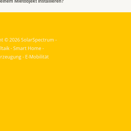
einem Mietobjekt installieren?
ht © 2026 SolarSpectrum -
taik - Smart Home -
zeugung - E-Mobilität